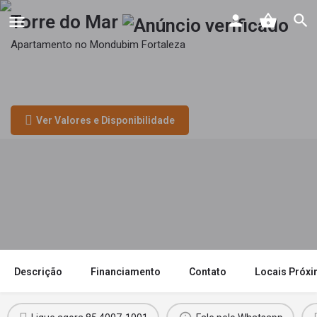
Torre do Mar
Apartamento no Mondubim Fortaleza
Faixa de renda familiar
R$5.000,01 a R$9.600,00 (Faixa 3)
Ver Valores e Disponibilidade
Descrição
Financiamento
Contato
Locais Próx