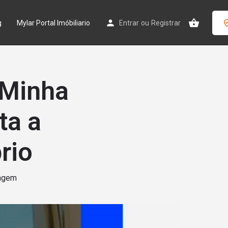
g
Mylar Portal Imóbiliario
Entrar
ou
Registrar
 Minha
ta a
rio
tagem