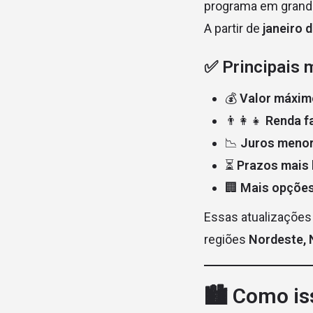
programa em grand
A partir de
janeiro 
✅ Principais 
💰
Valor máxim
👨‍👩‍👧
Renda fa
📉
Juros meno
⏳
Prazos mais
🏢
Mais opções
Essas atualizações
regiões
Nordeste, 
🏙️ Como i