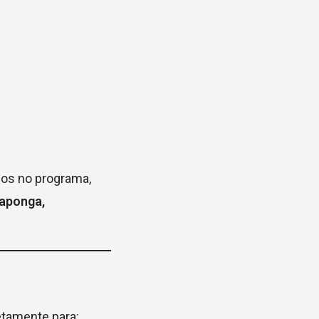
dos no programa,
raponga,
retamente para: