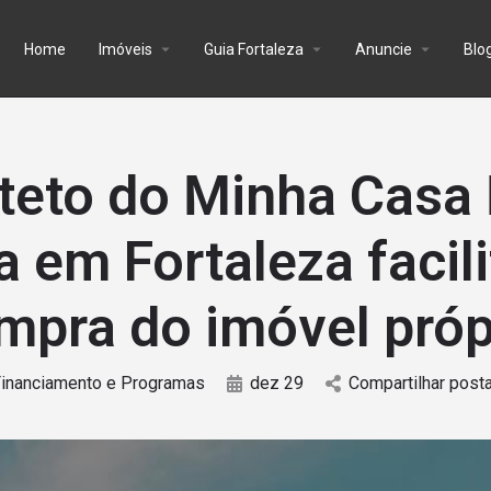
Home
Imóveis
Guia Fortaleza
Anuncie
Blo
teto do Minha Casa
a em Fortaleza facili
mpra do imóvel próp
inanciamento e Programas
dez 29
Compartilhar pos