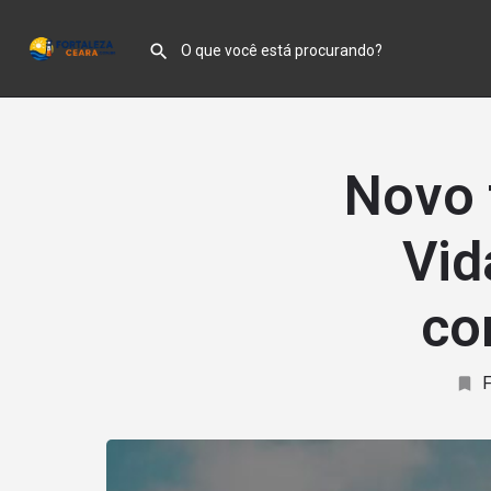
Novo 
Vid
co
F