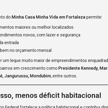
teto do
Minha Casa Minha Vida em Fortaleza
permite:
mentos maiores ou melhor localizados
ndimentos novos, com lazer e segurança
da entrada
abem no orçamento mensal
ter um leque muito maior de empreendimentos enquadra
bairros em crescimento como
Presidente Kennedy, Ma
é, Jangurussu, Mondubim
, entre outros.
sso, menos déficit habitacional
 Federal fortalece a política habitacional e contribui di