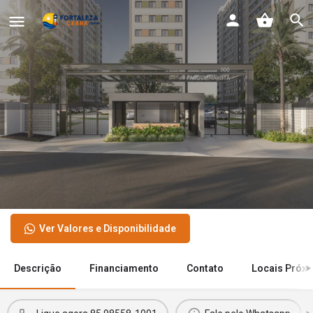
Parque Marista
Apartamentos no Centro de Fortaleza
Faixa de renda familiar
R$5.000,01 a R$9.600,00 (Faixa 3)
Ver Valores e Disponibilidade
Descrição
Financiamento
Contato
Locais Próx